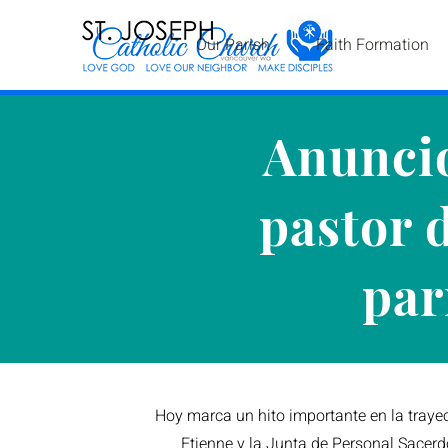
Our Parish
Faith Formation
Anuncio
pastor d
par
Hoy marca un hito importante en la trayec
Etienne y la Junta de Personal Sacerdot