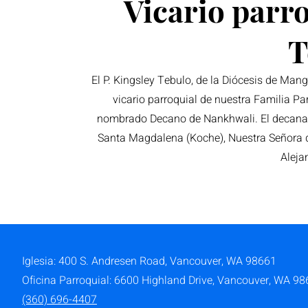
Vicario parro
T
El P. Kingsley Tebulo, de la Diócesis de Man
vicario parroquial de nuestra Familia Par
nombrado Decano de Nankhwali. El decanat
Santa Magdalena (Koche), Nuestra Señora d
Aleja
Iglesia: 400 S. Andresen Road,
Vancouver, WA 98661
Oficina Parroquial: 6600 Highland Drive, Vancouver, WA 9
(360) 696-4407