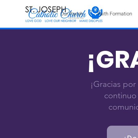
Our Parish
Faith Formation
¡GR
¡Gracias por
continuo
comunid