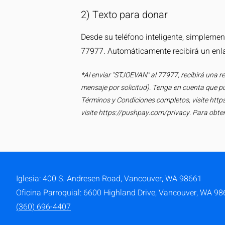
2) Texto para donar
Desde su teléfono inteligente, simpleme
77977. Automáticamente recibirá un enla
*Al enviar "STJOEVAN" al 77977, recibirá una r
mensaje por solicitud). Tenga en cuenta que pu
Términos y Condiciones completos, visite
http
visite
https://pushpay.com/privacy.
Para obten
Iglesia: 400 S. Andresen Road,
Vancouver, WA 98661
Oficina Parroquial: 6600 Highland Drive, Vancouver, WA 9
(360) 696-4407