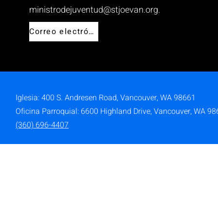
ministrodejuventud@stjoevan.org
.
Correo electrónico
Iglesia: 400 S. Andresen Road,
Vancouver, WA 98661
Oficina Parroquial: 6600 Highland Drive, Vancouver, WA 9
(360) 696-4407